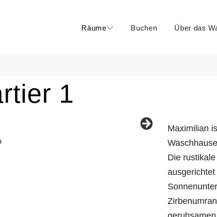
Räume
Buchen
Über das W
rtier 1
Maximilian i
Waschhauses 
Die rustikal
ausgerichte
Sonnenunter
Zirbenumrand
geruhsamen 